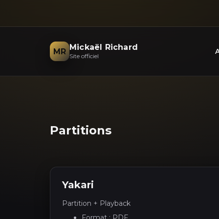
Mickaël Richard
MR
A
Site officiel
Partitions
Yakari
Partition + Playback
Format : PDF